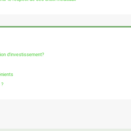
tion d’investissement?
énients
 ?